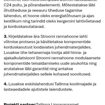
C24 puitu, ja põrandaelementi. Mõtestatakse läbi
õhutiheduse ja veeauru tiheduse tagamise
lahendus, et hoone oleks energiatõhusam ja ajas
kestlikum ning tarindid oleks kergemini lahtivõetavad
ja korduskasutatavad.
3.
Kirjeldatakse ära Stroomi rannahoone lahti
võtmise protsess ja käsitletakse komponentide
korduskasutust loodavates juhendmaterjalides.
Luuakse ühe tehasemaja tootja abil hinna- ja
ajakalkulatsiooni Stroomi rannahoone modulaarsete
komponentide teisaldamiseks uude asukohta ning
arutatakse läbi garantiid ning antakse
juhendmaterjalides sellele kohased soovitused.
4.
Luuakse eskiislahendusi Tallinna koolimajade ja
lasteaedadele ajutistele laiendustele.
Projekti partner:
Tallinna Linnavaraamet