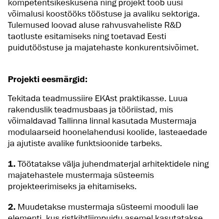
kompetentsikeskusena ning projekt toob uusi
võimalusi koostööks tööstuse ja avaliku sektoriga.
Tulemused loovad aluse rahvusvaheliste R&D
taotluste esitamiseks ning toetavad Eesti
puidutööstuse ja majatehaste konkurentsivõimet.
Projekti eesmärgid:
Tekitada teadmussiire EKAst praktikasse. Luua
rakenduslik teadmusbaas ja tööriistad, mis
võimaldavad Tallinna linnal kasutada Mustermaja
modulaarseid hoonelahendusi koolide, lasteaedade
ja ajutiste avalike funktsioonide tarbeks.
1.
Töötatakse välja juhendmaterjal arhitektidele ning
majatehastele mustermaja süsteemis
projekteerimiseks ja ehitamiseks.
2.
Muudetakse mustermaja süsteemi mooduli lae
elementi, kus ristkihtliimpuidu asemel kasutatakse