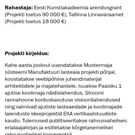
Rahastaja:
Eesti Kunstiakadeemia arendusgrant
(
Projekti toetus 90 000 €),
Tallinna Linnavaraamet
(
Projekti toetus 18 000 €)
Projekti kirjeldus:
Kahe aasta jooksul uuendatakse Mustermaja
süsteemi Manufaktuuri lasteaia projekti põhjal,
koostatakse veebipõhine juhendmaterjal
arhitektidele ja majatehastele, luuakse Paasiku 1
ajutise koolimaja näidislahendus, Stroomi
rannahoone korduskasutuse visioonilahendused
ning valmivad ajutiste lasteaedade ja koolimajade
laienduste ideeprojektid EKA vertikaalstuudiote
kaudu. Tulemused publitseeritakse rahvusvahelises
erialaajakirjas ja esitletakse kõrgetasemelisel
rahvusvahelisel konverentsil.