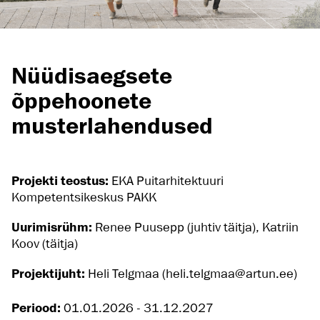
Nüüdisaegsete
õppehoonete
musterlahendused
Projekti teostus:
EKA Puitarhitektuuri
Kompetentsikeskus PAKK
Uurimisrühm:
Renee Puusepp (juhtiv täitja), Katriin
Koov (täitja)
Projektijuht:
Heli Telgmaa (heli.telgmaa@artun.ee)
Periood:
01.01.2026 - 31.12.2027