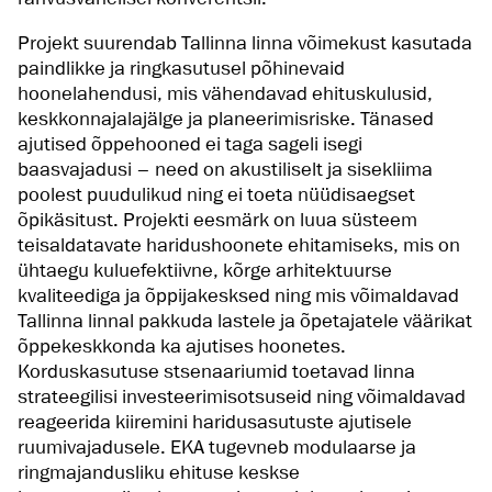
Projekt suurendab Tallinna linna võimekust kasutada
paindlikke ja ringkasutusel põhinevaid
hoonelahendusi, mis vähendavad ehituskulusid,
keskkonnajalajälge ja planeerimisriske. Tänased
ajutised õppehooned ei taga sageli isegi
baasvajadusi – need on akustiliselt ja sisekliima
poolest puudulikud ning ei toeta nüüdisaegset
õpikäsitust. Projekti eesmärk on luua süsteem
teisaldatavate haridushoonete ehitamiseks, mis on
ühtaegu kuluefektiivne, kõrge arhitektuurse
kvaliteediga ja õppijakesksed ning mis võimaldavad
Tallinna linnal pakkuda lastele ja õpetajatele väärikat
õppekeskkonda ka ajutises hoonetes.
Korduskasutuse stsenaariumid toetavad linna
strateegilisi investeerimisotsuseid ning võimaldavad
reageerida kiiremini haridusasutuste ajutisele
ruumivajadusele. EKA tugevneb modulaarse ja
ringmajandusliku ehituse keskse