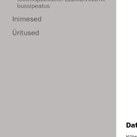
bussipeatus
Inimesed
Üritused
Da
Külg