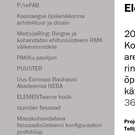
E
P/reFAB
Kaasaegse õpikeskkonna
arhitektuur ja disain
20
Met(s)aRing: Ringne ja
kohandatav ehitussüsteem RMK
Ko
väikevormidele
ar
PAKKu paviljon
ri
PUUSTER
õp
Uus Euroopa Bauhausi
Akadeemia NEBA
kä
ELEMENTaarne koda
3
sLender fassaad
Masskohandatava
Proj
fassaadisüsteemi konfiguraatori
Telli
prototüüp