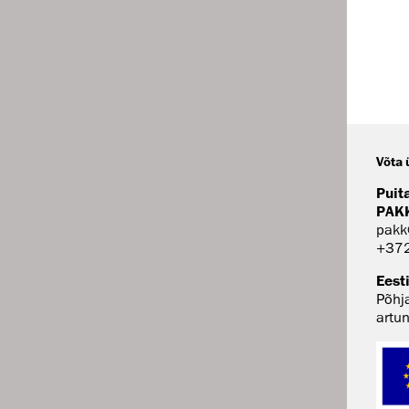
Võta 
Puit
PAK
pakk
+37
Eest
Põhj
artu