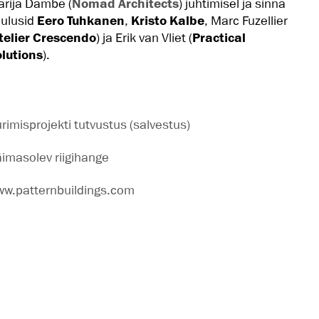
rija Dambe (
Nomad Architects
) juhtimisel ja sinna
ulusid
Eero Tuhkanen
,
Kristo Kalbe
, Marc Fuzellier
telier Crescendo
) ja Erik van Vliet (
Practical
lutions
).
rimisprojekti tutvustus (salvestus)
imasolev riigihange
w.patternbuildings.com