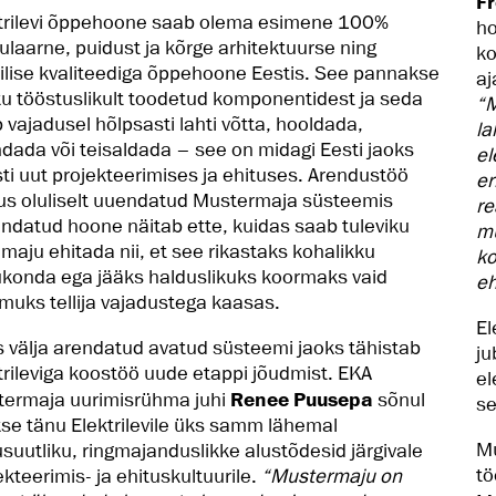
F
trilevi õppehoone saab olema esimene 100%
ho
laarne, puidust ja kõrge arhitektuurse ning
ko
ilise kvaliteediga õppehoone Eestis. See pannakse
aj
u tööstuslikult toodetud komponentidest ja seda
“
 vajadusel hõlpsasti lahti võtta, hooldada,
la
ndada või teisaldada – see on midagi Eesti jaoks
el
sti uut projekteerimises ja ehituses. Arendustöö
er
us oluliselt uuendatud Mustermaja süsteemis
re
ndatud hoone näitab ette, kuidas saab tuleviku
mu
imaju ehitada nii, et see rikastaks kohalikku
ko
konda ega jääks halduslikuks koormaks vaid
eh
uks tellija vajadustega kaasas.
El
 välja arendatud avatud süsteemi jaoks tähistab
ju
trileviga koostöö uude etappi jõudmist. EKA
el
ermaja uurimisrühma juhi
Renee Puusepa
sõnul
se
kse tänu Elektrilevile üks samm lähemal
Mu
usuutliku, ringmajanduslikke alustõdesid järgivale
tö
ekteerimis- ja ehituskultuurile.
“Mustermaju on