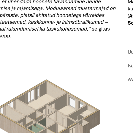
, et ühendada hoonete kavandamine nende
Ma
mise ja rajamisega. Modulaarsed mustermajad on
ku
päraste, platsil ehitatud hoonetega võrreldes
(
A
iteetsemad, keskkonna- ja inimsõbralikumad –
So
kal rakendamisel ka taskukohasemad,”
selgitas
sepp.
Uu
Kä
ww