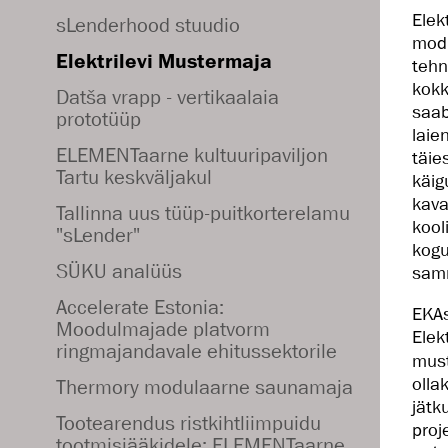
Elek
sLenderhood stuudio
modu
Elektrilevi Mustermaja
tehn
kokk
Datša vrapp - vertikaalaia
saab
prototüüp
laie
ELEMENTaarne kultuuripaviljon
täie
Tartu keskväljakul
käig
kava
Tallinna uus tüüp-puitkorterelamu
kool
"sLender"
kogu
SÜKU analüüs
samm
Accelerate Estonia:
EKAs
Moodulmajade platvorm
Elek
ringmajandavale ehitussektorile
must
olla
Thermory modulaarne saunamaja
jätk
Tootearendus ristkihtliimpuidu
proj
tootmisjääkidele: ELEMENTaarne