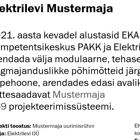
lektrilevi Mustermaja
21. aasta kevadel alustasid EKA 
mpetentsikeskus PAKK ja Elektri
endada välja modulaarne, tehase
ngmajanduslikke põhimõtteid jär
pehoone, arendades edasi avalik
ttesaadavat
Mustermaja
69
projekteerimissüsteemi.
EK
ekti teostus:
Mustermaja uurimisrühm
ko
ja:
Elektrilevi OÜ