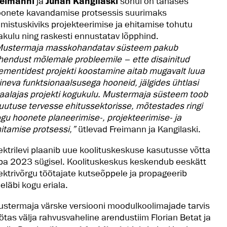
reimanni
ja
Juhan Kangilaski
sõnul on tänases
onete kavandamise protsessis suurimaks
mistuskiviks projekteerimise ja ehitamise tohutu
akulu ning raskesti ennustatav lõpphind.
Mustermaja masskohandatav süsteem pakub
hendust mõlemale probleemile – ette disainitud
ementidest projekti koostamine aitab mugavalt luua
ineva funktsionaalsusega hooneid, jälgides ühtlasi
aalajas projekti kogukulu. Mustermaja süsteem toob
utuse tervesse ehitussektorisse, mõtestades ringi
gu hoonete planeerimise-, projekteerimise- ja
itamise protsessi,”
ütlevad Freimann ja Kangilaski.
ektrilevi plaanib uue koolituskeskuse kasutusse võtta
ba 2023 sügisel. Koolituskeskus keskendub eeskätt
ektrivõrgu töötajate kutseõppele ja propageerib
eläbi kogu eriala.
stermaja värske versiooni moodulkoolimajade tarvis
ötas välja rahvusvaheline arendustiim Florian Betat ja