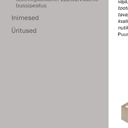
vaja
bussipeatus
toot
tava
Inimesed
kval
nuti
Üritused
Puu