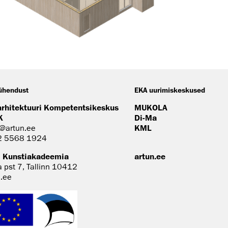
ühendust
EKA uurimiskeskused
arhitektuuri Kompetentsikeskus
MUKOLA
K
Di-Ma
@artun.ee
KML
2 5568 1924
i Kunstiakadeemia
artun.ee
a pst 7, Tallinn 10412
n.ee