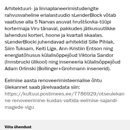
Arhitektuuri- ja linnaplaneerimistudengite
rahvusvaheline erialastuudio sLenderBlock võtab
vaatluse alla 5 Narvas asuvat hruštšovka-tüüpi
kortermaja Viru tänaval, pakkudes jätkusuutlikke
lahendusi korteri, hoone ja kvartali skaalas.
sLenderBlocki juhendavad arhitektid Sille Pihlak,
Siim Tuksam, Keiti Lige, Ann-Kristiin Entson ning
energiatõhusus külalisõppejõud Viktoria Sandor
(Innsbrucki ülikool) ning inseneeria külalisõppejõud
Adam Orlinski (Bollinger+Grohmann insenerid).
Eelmise aasta renoveerimisteemalise õhtu
ülekannet saab järelvaadata siin:
https://kultuur.postimees.ee/7786929/otseulekan
ne-renoveerimine-kuidas-valtida-eelmise-sajandi-
magede-vigu
Võta ühendust