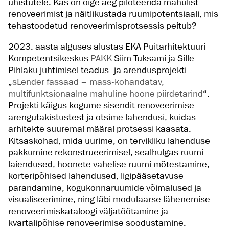
ühistutele. Kas on õige aeg piloteerida mahulist
renoveerimist ja näitlikustada ruumipotentsiaali, mis
tehastoodetud renoveerimisprotsessis peitub?
2023. aasta alguses alustas EKA Puitarhitektuuri
Kompetentsikeskus
PAKK
Siim Tuksami ja Sille
Pihlaku juhtimisel teadus- ja arendusprojekti
„
sLender fassaad – mass-kohandatav,
multifunktsionaalne mahuline hoone piirdetarind
“.
Projekti käigus kogume sisendit renoveerimise
arengutakistustest ja otsime lahendusi, kuidas
arhitekte suuremal määral protsessi kaasata.
Kitsaskohad, mida uurime, on tervikliku lahenduse
pakkumine rekonstrueerimisel, sealhulgas ruumi
laiendused, hoonete vahelise ruumi mõtestamine,
korteripõhised lahendused, ligipääsetavuse
parandamine, kogukonnaruumide võimalused ja
visualiseerimine, ning läbi modulaarse lähenemise
renoveerimiskataloogi väljatöötamine ja
kvartalipõhise renoveerimise soodustamine.