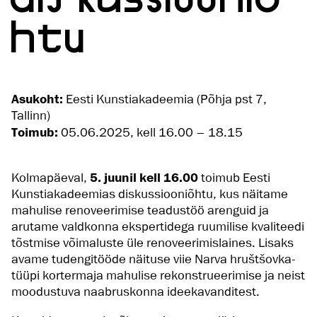
htu
Asukoht:
Eesti Kunstiakadeemia (Põhja pst 7,
Tallinn)
Toimub:
05.06.2025, kell 16.00 – 18.15
Kolmapäeval,
5. juunil kell 16.00
toimub Eesti
Kunstiakadeemias diskussiooniõhtu, kus näitame
mahulise renoveerimise teadustöö arenguid ja
arutame valdkonna ekspertidega ruumilise kvaliteedi
tõstmise võimaluste üle renoveerimislaines. Lisaks
avame tudengitööde näituse viie Narva hruštšovka-
tüüpi kortermaja mahulise rekonstrueerimise ja neist
moodustuva naabruskonna ideekavanditest.