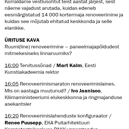
Korraldame vestlusõhtut teist aastat järjest, sest
näeme vajadust arutada, kuidas edeneb
eesmärgistatud 14 000 kortermaja renoveerimine ja
kuidas see mõjutab ehitatud keskkonda ja selle
elanikke.
ÜRITUSE KAVA
Ruumi(line) renoveerimine – paneelmajapõldudest
mitmekesiseks linnaruumiks?
16:00
Tervitussõnad /
Mart Kalm
, Eesti
Kunstiakadeemia rektor
16:05
Renoveerimismaraton renoveerimislaines.
Mis on aastaga muutunud? /
Ivo Jaanisoo
,
Kliimaministeeriumi elukeskkonna ja ringmajanduse
asekantsler
16:20
Renoveerimislahenduste konfiguraator /
Renee Puusepp
, EKA Puitarhitektuuri