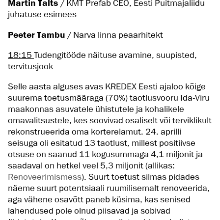
Martin Talts
/ KMT Prefab CEO, Eesti Puitmajaliidu
juhatuse esimees
Peeter Tambu
/ Narva linna peaarhitekt
18:15
Tudengitööde näituse avamine, suupisted,
tervitusjook
Selle aasta alguses avas KREDEX Eesti ajaloo kõige
suurema toetusmääraga (70%) taotlusvooru Ida-Viru
maakonnas asuvatele ühistutele ja kohalikele
omavalitsustele, kes soovivad osaliselt või terviklikult
rekonstrueerida oma korterelamut. 24. aprilli
seisuga oli esitatud 13 taotlust, millest positiivse
otsuse on saanud 11 kogusummaga 4,1 miljonit ja
saadaval on hetkel veel 5,3 miljonit (allikas:
Renoveerimismess
). Suurt toetust silmas pidades
näeme suurt potentsiaali ruumilisemalt renoveerida,
aga vähene osavõtt paneb küsima, kas senised
lahendused pole olnud piisavad ja sobivad