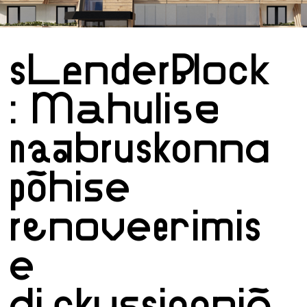
sLenderBlock
: Mahulise
naabruskonna
põhise
renoveerimis
e
diskussiooniõ