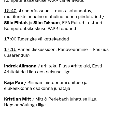
Kompetentsikeskuse PAKK vanemteadur
16:40
sLenderfassaad – mass-kohandatav,
multifunktsionaalne mahuline hoone piirdetarind /
Sille Pihlak
ja
Siim Tuksam
, EKA Puitarhitektuuri
Kompetentsikeskuse PAKK teadurid
17:00
Tudengite välkettekanded
17:15
Paneeldiskussioon: Renoveerimine – kas uus
uusarendus?
Indrek Allmann
/ arhitekt, Pluss Arhitektid, Eesti
Arhitektide Liidu eestseisuse liige
Kaja Pae
/ Kliimaministeeriumi ehituse ja
elukeskkonna osakonna juhataja
Kristjan Mitt
/ Mitt & Perlebach juhatuse liige,
Hepsor nõukogu liige